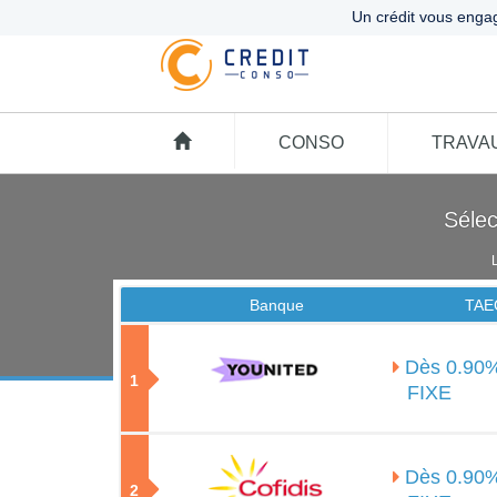
Un crédit vous enga
CONSO
TRAVA
Sélec
Banque
TAE
Dès 0.90
1
FIXE
Dès 0.90
2