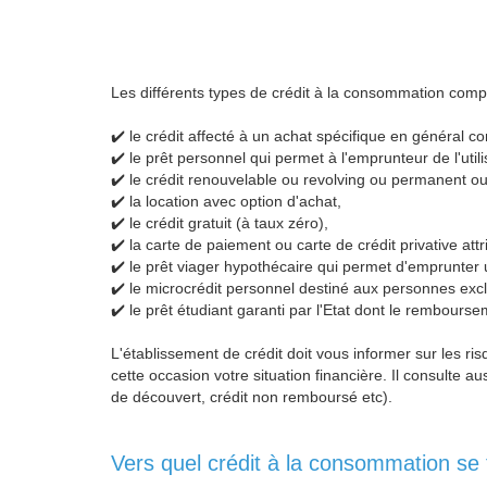
Les différents types de crédit à la consommation comp
✔️ le crédit affecté à un achat spécifique en général co
✔️ le prêt personnel qui permet à l'emprunteur de l'utili
✔️ le crédit renouvelable ou revolving ou permanent ou 
✔️ la location avec option d'achat,
✔️ le crédit gratuit (à taux zéro),
✔️ la carte de paiement ou carte de crédit privative at
✔️ le prêt viager hypothécaire qui permet d'emprunter
✔️ le microcrédit personnel destiné aux personnes exc
✔️ le prêt étudiant garanti par l'Etat dont le rembour
L'établissement de crédit doit vous informer sur les risq
cette occasion votre situation financière. Il consulte a
de découvert, crédit non remboursé etc).
Vers quel crédit à la consommation se 