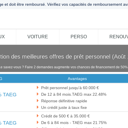
ge et doit être remboursé. Vérifiez vos capacités de remboursement av
UX
VOITURE
PERSO
RENOU
tion des meilleures offres de prêt personnel (Août
Le savez-vous ? Faire 2 demandes augmente vos chances de financement de 50% 
G
Avantages
Prêt personnel jusqu'à 60.000 €
% TAEG
De 12 à 84 mois.TAEG max 22.48%
Réponse définitive rapide
Un crédit juste à taux fixe
Crédit de 500 € à 35.000 €
% TAEG
De 6 à 84 mois - TAEG max 21.75%