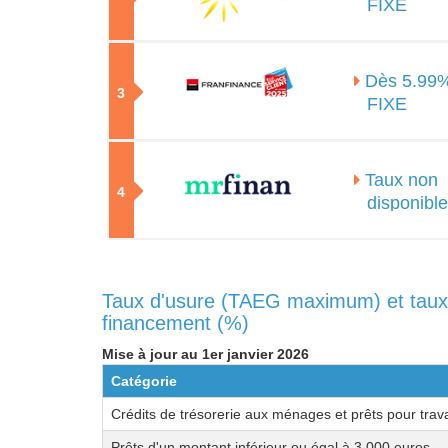
FIXE
Dès 5.99
3
FIXE
Taux non
4
disponibl
Taux d'usure (TAEG maximum) et taux ef
financement (%)
Mise à jour au 1er janvier 2026
Catégorie
Crédits de trésorerie aux ménages et prêts pour trav
Prêts d'un montant inférieur ou égal à 3 000 euros