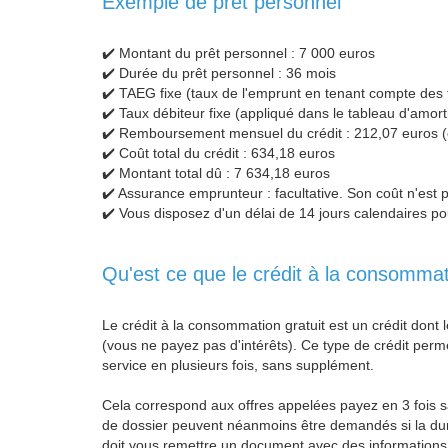
Exemple de prêt personnel
✔️ Montant du prêt personnel : 7 000 euros
✔️ Durée du prêt personnel : 36 mois
✔️ TAEG fixe (taux de l'emprunt en tenant compte des f
✔️ Taux débiteur fixe (appliqué dans le tableau d'amor
✔️ Remboursement mensuel du crédit : 212,07 euros (
✔️ Coût total du crédit : 634,18 euros
✔️ Montant total dû : 7 634,18 euros
✔️ Assurance emprunteur : facultative. Son coût n'est
✔️ Vous disposez d'un délai de 14 jours calendaires p
Qu'est ce que le crédit à la consommat
Le crédit à la consommation gratuit est un crédit don
(vous ne payez pas d'intérêts). Ce type de crédit perme
service en plusieurs fois, sans supplément.
Cela correspond aux offres appelées payez en 3 fois s
de dossier peuvent néanmoins être demandés si la durée 
doit vous remettre un document avec des informations pr