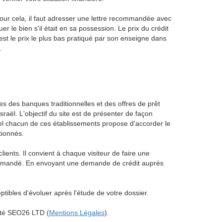
 Pour cela, il faut adresser une lettre recommandée avec
er le bien s'il était en sa possession. Le prix du crédit
 est le prix le plus bas pratiqué par son enseigne dans
.
res des banques traditionnelles et des offres de prêt
aël. L'objectif du site est de présenter de façon
el chacun de ces établissements propose d'accorder le
tionnés.
ients. Il convient à chaque visiteur de faire une
t demandé. En envoyant une demande de crédit auprès
ibles d'évoluer après l'étude de votre dossier.
iété SEO26 LTD (
Mentions Légales
).