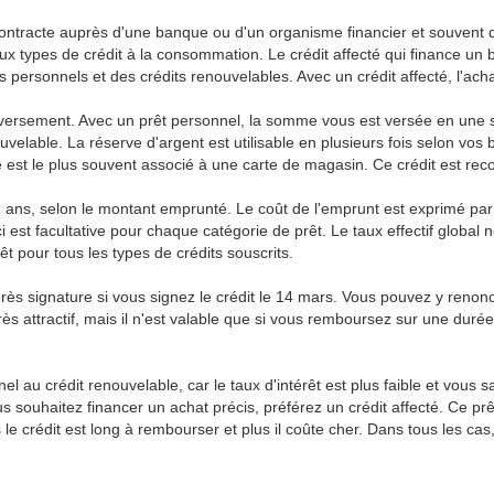
ontracte auprès d'une banque ou d'un organisme financier et souvent d
x types de crédit à la consommation. Le crédit affecté qui finance un bi
ts personnels et des crédits renouvelables. Avec un crédit affecté, l'achat
inversement. Avec un prêt personnel, la somme vous est versée en une se
nouvelable. La réserve d'argent est utilisable en plusieurs fois selon v
 est le plus souvent associé à une carte de magasin. Ce crédit est reco
q ans, selon le montant emprunté. Le coût de l'emprunt est exprimé par un
ci est facultative pour chaque catégorie de prêt. Le taux effectif global 
pour tous les types de crédits souscrits.
près signature si vous signez le crédit le 14 mars. Vous pouvez y reno
rès attractif, mais il n'est valable que si vous remboursez sur une durée 
 au crédit renouvelable, car le taux d'intérêt est plus faible et vous sa
 souhaitez financer un achat précis, préférez un crédit affecté. Ce prê
us le crédit est long à rembourser et plus il coûte cher. Dans tous les c