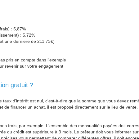
rais) : 5,87%
tissement) : 5,72%
et une dernière de 211,73€)
 pas pris en compte dans l'exemple
our revenir sur votre engagement
ion gratuit ?
t le taux d'intérêt est nul, c'est-à-dire que la somme que vous devez 
t de financer un achat, il est proposé directement sur le lieu de vente
ans frais, par exemple. L'ensemble des mensualités payées doit corresp
du crédit est supérieure à 3 mois. Le prêteur doit vous informer sur le
écises vous permettant de comparer différentes offres, il doit encore vé