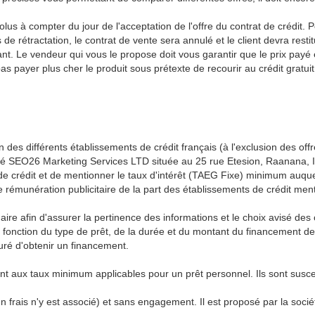
volus à compter du jour de l'acceptation de l'offre du contrat de crédit.
e rétractation, le contrat de vente sera annulé et le client devra restitu
tant. Le vendeur qui vous le propose doit vous garantir que le prix payé
s payer plus cher le produit sous prétexte de recourir au crédit gratuit
 des différents établissements de crédit français (à l'exclusion des off
iété SEO26 Marketing Services LTD située au 25 rue Etesion, Raanana, Isr
de crédit et de mentionner le taux d'intérêt (TAEG Fixe) minimum auqu
ne rémunération publicitaire de la part des établissements de crédit men
re afin d'assurer la pertinence des informations et le choix avisé des cl
en fonction du type de prêt, de la durée et du montant du financemen
suré d'obtenir un financement.
 aux taux minimum applicables pour un prêt personnel. Ils sont suscept
n frais n'y est associé) et sans engagement. Il est proposé par la soc